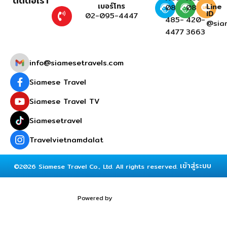
ติดต่อเรา
เบอร์โทร
Line
081-
081-
ID
02-095-4447
485-
420-
@sia
4477
3663
info@siamesetravels.com
Siamese Travel
Siamese Travel TV
Siamesetravel
Travelvietnamdalat
เข้าสู่ระบบ
©2026 Siamese Travel Co., Ltd. All rights reserved.
Powered by